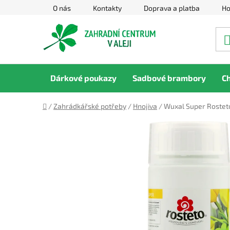
Přejít
O nás
Kontakty
Doprava a platba
Ho
na
obsah
Dárkové poukazy
Sadbové brambory
C
Domů
/
Zahrádkářské potřeby
/
Hnojiva
/
Wuxal Super Rosteto