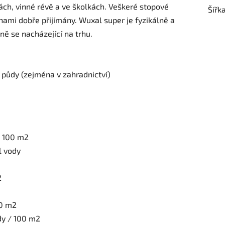
ách, vinné révě a ve školkách. Veškeré stopové
Šířk
inami dobře přijímány. Wuxal super je fyzikálně a
ně se nacházející na trhu.
do půdy (zejména v zahradnictví)
 / 100 m2
l vody
2
00 m2
ody / 100 m2