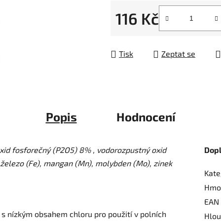
5
116 Kč
hvězdiček.
Měrná cena:
Tisk
Zeptat se
Popis
Hodnocení
xid fosforečný (P2O5) 8% , vodorozpustný oxid
Dop
, železo (Fe), mangan (Mn), molybden (Mo), zinek
Kate
Hmo
EAN
 s nízkým obsahem chloru pro použití v polních
Hlou