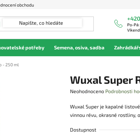
dnocení obchodu
+420
Po-Pá:
Víkend
hovatelské potřeby
Semena, osiva, sadba
Zahrádkář
 - 250 ml
Wuxal Super R
Průměrné
Neohodnoceno
Podrobnosti ho
hodnocení
Wuxal Super je kapalné listové
produktu
vinnou révu, okrasné rostliny, 
je
0,0
Dostupnost
z