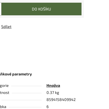
DO KOŠÍKU
Sdílet
lňkové parametry
gorie
Hnojiva
tnost
0.37 kg
8594158409942
bka
6