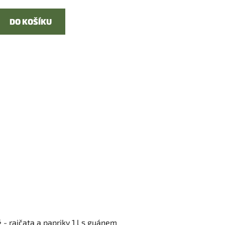
DO KOŠÍKU
 - rajčata a papriky 1 l s guánem