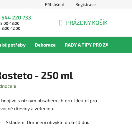
Přihlášení
Registrace
 544 220 733
PRÁZDNÝ KOŠÍK
 8:00-18:00
NÁKUPNÍ
: 8:00-12:00
KOŠÍK
ské potřeby
Dekorace
RADY A TIPY PRO ZAHRADNÍKY
osteto - 250 ml
dnocení
 hnojivo s nízkým obsahem chloru. Ideální pro
ovocné dřeviny a zeleninu.
Skladem. Doručení obvykle do 6-10 dní.