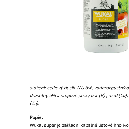
složení: celkový dusík (N) 8%, vodorozpustný o
draselný 6% a stopové prvky bor (B) , měď (Cu)
(Zn).
Popis:
Wuxal super je základní kapalné listové hnojivo