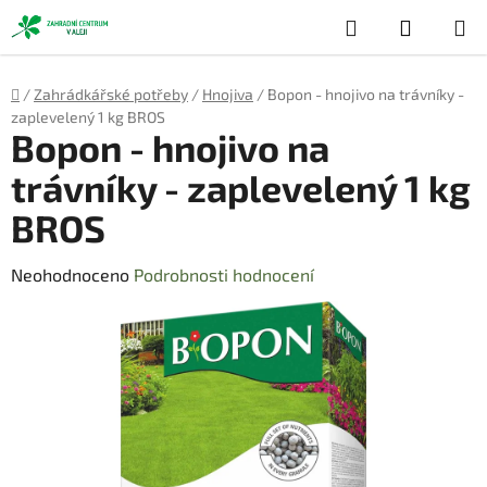
Přejít
Hledat
NÁKUP
na
obsah
KOŠÍK
Domů
/
Zahrádkářské potřeby
/
Hnojiva
/
Bopon - hnojivo na trávníky -
zaplevelený 1 kg BROS
Bopon - hnojivo na
trávníky - zaplevelený 1 kg
BROS
Průměrné
Neohodnoceno
Podrobnosti hodnocení
hodnocení
produktu
je
0,0
z
5
hvězdiček.